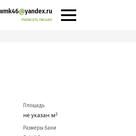
wmk46
@
yandex.ru
Написать письмо
ние
Ваш город:
Площадь
2
не указан м
Размеры бани