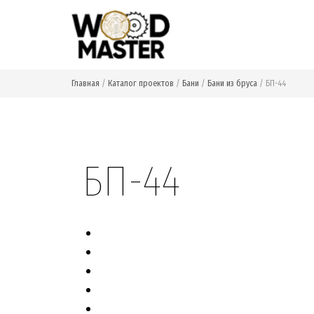
Главная
/
Каталог проектов
/
Бани
/
Бани из бруса
/
БП-44
Главная
О компании
Статьи
Ката
БП-44