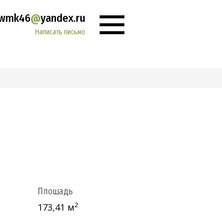
wmk46
@
yandex.ru
Написать письмо
ние
Ваш город:
Площадь
2
173,41 м