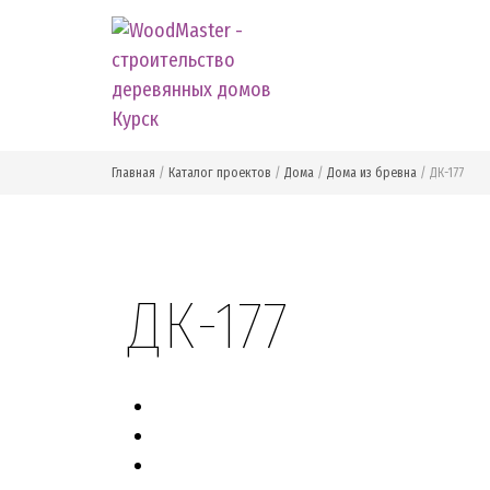
Главная
/
Каталог проектов
/
Дома
/
Дома из бревна
/
ДК-177
Главная
О компании
Статьи
Ката
ДК-177