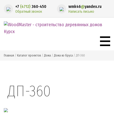
+7
(4712)
360-450
wmk46
@
yandex.ru
Обратный звонок
Написать письмо
Главная
/
Каталог проектов
/
Дома
/
Дома из бруса
/
ДП-360
Главная
О компании
Статьи
Каталог проектов
ДП-360
Контакты
Наши работы
Кредитование
Ваш город: